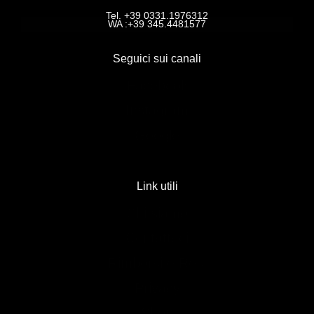
Tel. +39 0331.1976312
WA :+39 345.4481577
Seguici sui canali
Facebook
Instagram
Google
Link utili
Chi siamo
Contattaci
Rimborsi e Resi
Privacy
Shop