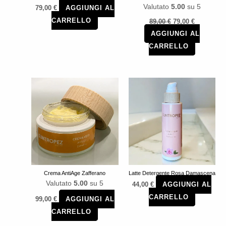
Valutato
5.00
su 5
79,00
€
AGGIUNGI AL
Il
Il
CARRELLO
89,00
€
79,00
€
prezzo
prezzo
originale
attuale
AGGIUNGI AL
era:
è:
89,00 €.
79,00 €.
CARRELLO
Crema AntiAge Zafferano
Latte Detergente Rosa Damascena
Valutato
5.00
su 5
44,00
€
AGGIUNGI AL
CARRELLO
99,00
€
AGGIUNGI AL
CARRELLO