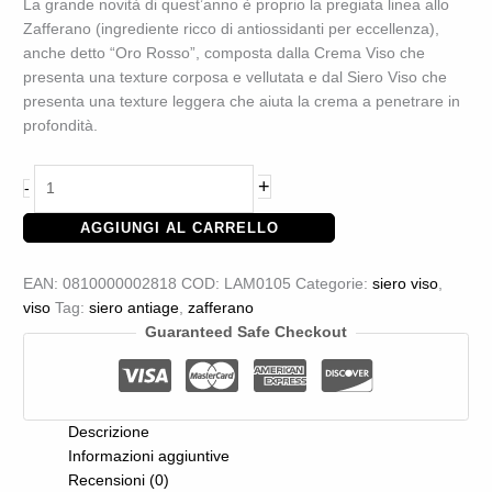
La grande novità di quest’anno è proprio la pregiata linea allo
Zafferano (ingrediente ricco di antiossidanti per eccellenza),
anche detto “Oro Rosso”, composta dalla Crema Viso che
presenta una texture corposa e vellutata e dal Siero Viso che
presenta una texture leggera che aiuta la crema a penetrare in
profondità.
Siero
+
-
AntiAge
Zafferano
AGGIUNGI AL CARRELLO
quantità
EAN:
0810000002818
COD:
LAM0105
Categorie:
siero viso
,
viso
Tag:
siero antiage
,
zafferano
Guaranteed Safe Checkout
Descrizione
Informazioni aggiuntive
Recensioni (0)