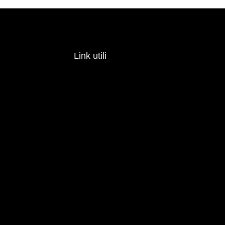
Link utili
Chi siamo
Contattaci
Rimborsi e Resi
Privacy
Shop